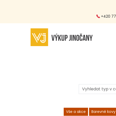
+420 773
Vše a akce
Barevné kovy