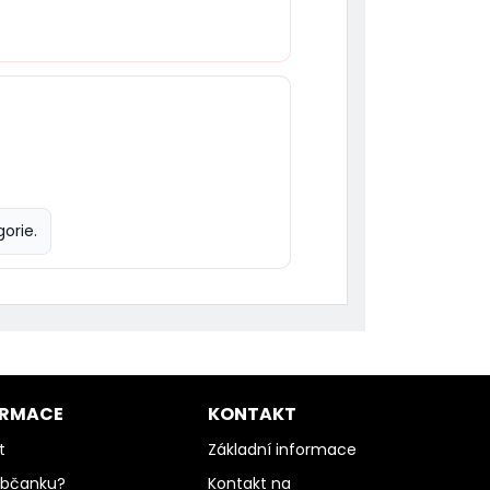
orie.
ORMACE
KONTAKT
t
Základní informace
občanku?
Kontakt na