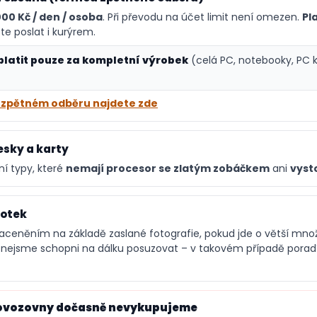
000 Kč / den / osoba
. Při převodu na účet limit není omezen.
Pl
 poslat i kurýrem.
latit pouze za kompletní výrobek
(celá PC, notebooky, PC 
o zpětném odběru najdete zde
sky a karty
í typy, které
nemají procesor se zlatým zobáčkem
ani
vyst
fotek
ceněním na základě zaslané fotografie, pokud jde o větší mno
l nejsme schopni na dálku posuzovat – v takovém případě pora
rovozovny dočasně nevykupujeme