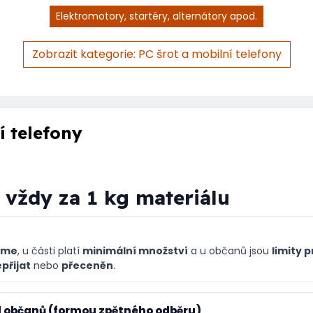
Elektromotory, startéry, alternátory apod.
Zobrazit kategorie: PC šrot a mobilní telefony
í telefony
 vždy za 1 kg materiálu
eme
, u části platí
minimální množství
a u občanů jsou
limity 
přijat
nebo
přeceněn
.
d občanů (formou zpětného odběru)