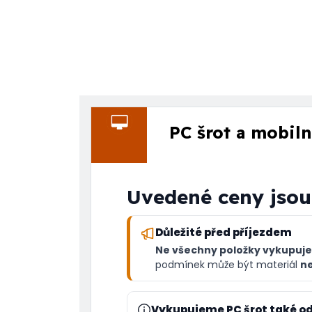
PC šrot a mobiln
Uvedené ceny jsou
Důležité před příjezdem
Ne všechny položky vykupuj
podmínek může být materiál
ne
Vykupujeme PC šrot také o