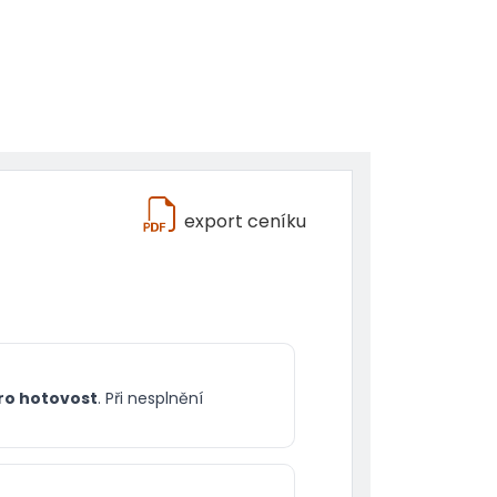
export ceníku
pro hotovost
. Při nesplnění