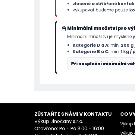
zlacené a stříbřené kontak
vykupovat budeme pouze
ko
Minimální množství pro v
Minimální množství je myšleno 
Kategorie D a A:
min.
200 g 
Kategorie B a C:
min.
1 kg /
Při nesplnění minimální vá
ZŮSTAŇTE S NÁMI V KONTAKTU
CO V
Výkup Jinočany s.r.o.
Výkup k
Otevřeno: Po - Pá 8:00 - 16:00
Výkup 