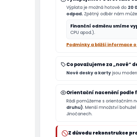
Výplata je možná hotově do
20 
odpad.
Zpětný odběr nám můžete
Finanční odměnu smíme vyp
CPU apod.).
Podmínky a bližší informace 
Co považujeme za „nové“ de
Nové desky a karty
jsou modern
Orientační nacenění podle 
Rádi pomůžeme s orientačním na
druhu)
. Menší množství bohuže
Jinočanech.
Z důvodu rekonstrukce p