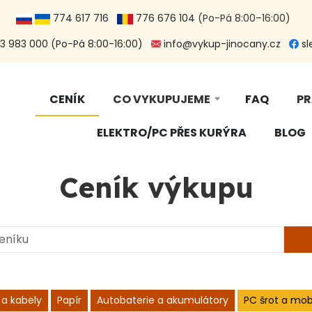
774 617 716
776 676 104
(Po-Pá 8:00–16:00)
 983 000 (Po-Pá 8:00-16:00)
info@vykup-jinocany.cz
sl
CENÍK
CO VYKUPUJEME
FAQ
PR
ELEKTRO/PC PŘES KURÝRA
BLOG
Ceník výkupu
 a kabely
Papír
Autobaterie a akumulátory
PC šrot a mobi