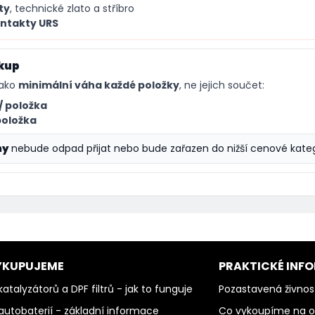
ty
, technické zlato a stříbro
ntakty URS
ýkup
jako
minimální váha každé položky
, ne jejich součet:
/ položka
 položka
hy
nebude odpad přijat nebo bude zařazen do nižší cenové kateg
YKUPUJEME
PRAKTICKÉ INF
atalyzátorů a DPF filtrů - jak to funguje
Pozastavená živnos
autobaterií - základní informace
Co vykoupíme na 