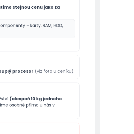
atíme stejnou cenu jako za
komponenty – karty, RAM, HDD,
ouplý procesor
(viz foto u ceníku).
žství
(alespoň 10 kg jednoho
díme osobně přímo u nás v