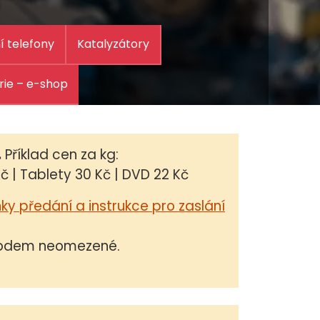
í telefony
Katalyzátory
rie – e-shop
.
Příklad cen za kg:
č | Tablety 30 Kč | DVD 22 Kč
y předání a instrukce pro zaslání
evodem neomezené.