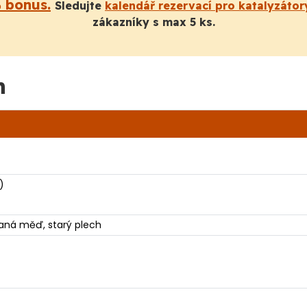
% bonus.
Sledujte
kalendář rezervací pro katalyzátor
zákazníky s max 5 ks.
n
)
vaná měď, starý plech