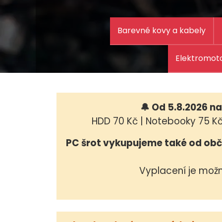
Barevné kovy a kabely
Elektromoto
🔔 Od 5.8.2026 n
HDD 70 Kč | Notebooky 75 Kč 
PC šrot vykupujeme také od ob
Vyplacení je mož