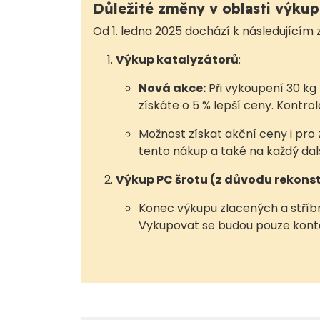
Důležité změny v oblasti výku
Od 1. ledna 2025 dochází k následující
Výkup katalyzátorů
:
Nová akce:
Při vykoupení 30 k
získáte o 5 % lepší ceny. Kontr
Možnost získat akční ceny i pro 
tento nákup a také na každý dal
Výkup PC šrotu (z důvodu rekons
Konec výkupu zlacených a stříbr
Vykupovat se budou pouze kont