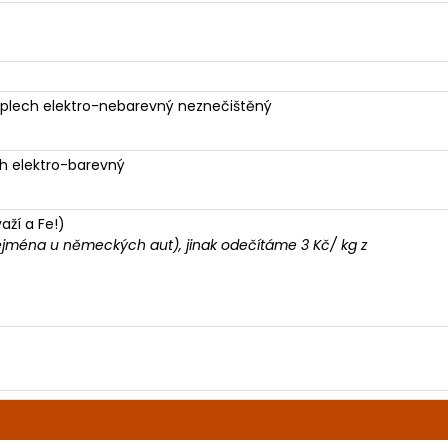
ový plech elektro-nebarevný neznečištěný
ech elektro-barevný
važí a Fe!)
ejména u německých aut), jinak odečítáme 3 Kč/ kg z