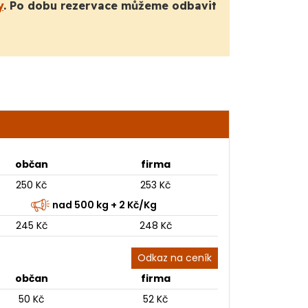
y
. Po dobu rezervace můžeme odbavit
občan
firma
250 Kč
253 Kč
nad 500 kg + 2 Kč/Kg
245 Kč
248 Kč
Odkaz na ceník
občan
firma
50 Kč
52 Kč