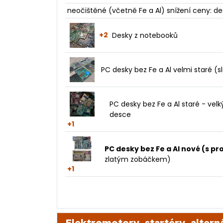
neočištěné (včetně Fe a Al) snížení ceny: d
+2
Desky z notebooků
PC desky bez Fe a Al velmi staré (slo
PC desky bez Fe a Al staré - velk
desce
+1
PC desky bez Fe a Al nové (s 
zlatým zobáčkem)
+1
Elektromotory, startéry, altern