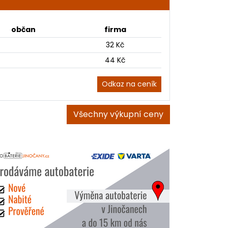
občan
firma
32 Kč
44 Kč
Odkaz na ceník
Všechny výkupní ceny