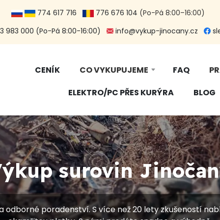
774 617 716
776 676 104
(Po-Pá 8:00–16:00)
 983 000 (Po-Pá 8:00-16:00)
info@vykup-jinocany.cz
sl
CENÍK
CO VYKUPUJEME
FAQ
PR
ELEKTRO/PC PŘES KURÝRA
BLOG
ýkup surovin Jinoča
a odborné poradenství. S více než 20 lety zkušeností nab