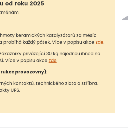
pu od roku 2025
m změnám:
g hmoty keramických katalyzátorů za měsíc
ola probíhá každý pátek. Více v popisu akce
zde
.
zákazníky přivážející 30 kg najednou ihned na
ší. Více v popisu akce
zde
.
trukce provozovny)
:
ných kontaktů, technického zlata a stříbra.
akty URS.