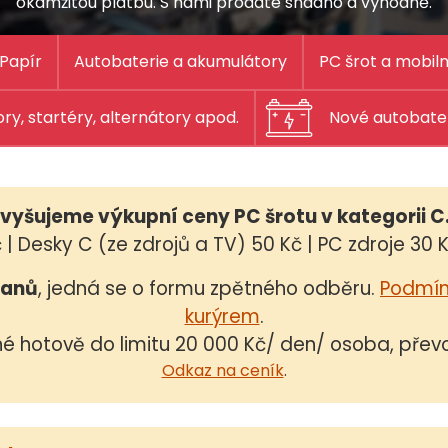
okamžitou platbu. S námi prodáte snadno a výhodně.
Papír
Autobaterie a akumulátory
PC šrot a mobiln
ry, startéry, alternátory apod.
Nové autobate
avyšujeme výkupní ceny PC šrotu v kategorii C
| Desky C (ze zdrojů a TV) 50 Kč | PC zdroje 30 K
čanů
, jedná se o formu zpětného odběru.
Podmínk
kurýrem
.
né hotově do limitu 20 000 Kč/ den/ osoba, př
Odkaz na ceník
.