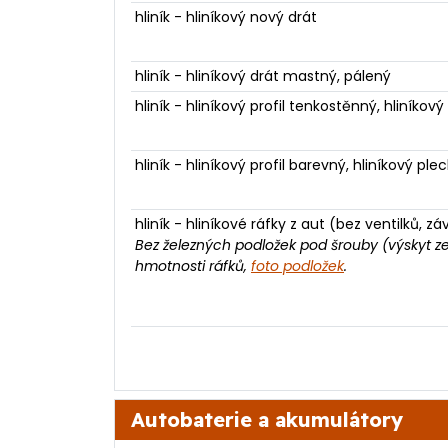
hliník - hliníkový nový drát
hliník - hliníkový drát mastný, pálený
hliník - hliníkový profil tenkostěnný, hliník
hliník - hliníkový profil barevný, hliníkový pl
hliník - hliníkové ráfky z aut (bez ventilků, zá
Bez železných podložek pod šrouby (výskyt z
hmotnosti ráfků,
foto podložek
.
Autobaterie a akumulátory