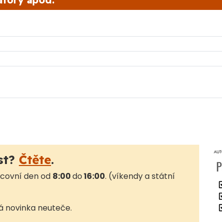
st?
Čtěte
.
acovní den od
8:00
do
16:00
. (víkendy a státní
á novinka neuteče.