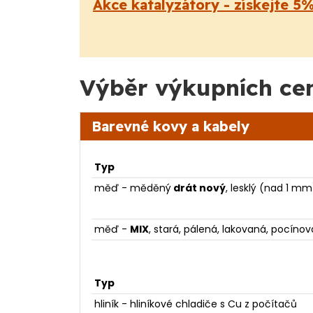
Akce katalyzátory - získejte 5
Výběr výkupních ce
Barevné kovy a kabely
Typ
měď - měděný
drát nový
, lesklý (nad 1 mm
měď -
MIX
, stará, pálená, lakovaná, pocíno
Typ
hliník - hliníkové chladiče s Cu z počítačů