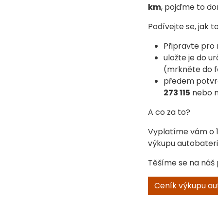
km
, pojďme to do
Podívejte se, jak 
Připravte pro
uložte je do 
(mrkněte do f
předem potvr
273 115
nebo n
A co za to?
Vyplatíme vám o 1
výkupu autobateri
Těšíme se na náš 
Ceník výkupu au