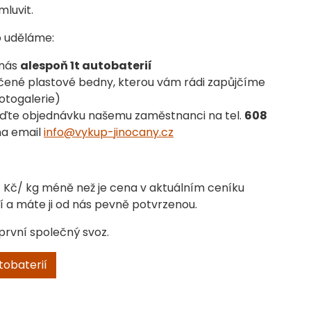
mluvit.
to uděláme:
 nás
alespoň 1t autobaterií
určené plastové bedny, kterou vám rádi zapůjčíme
otogalerie)
ďte objednávku našemu zaměstnanci na tel.
608
a email
info@vykup-jinocany.cz
 Kč/ kg méně než je cena v aktuálním ceníku
í a máte ji od nás pevně potvrzenou.
první společný svoz.
tobaterií