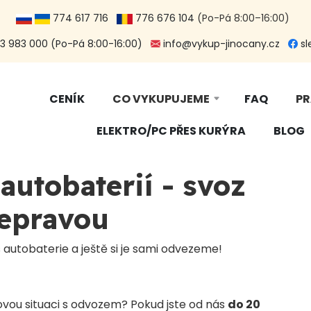
774 617 716
776 676 104
(Po-Pá 8:00–16:00)
 983 000 (Po-Pá 8:00-16:00)
info@vykup-jinocany.cz
sl
CENÍK
CO VYKUPUJEME
FAQ
PR
ELEKTRO/PC PŘES KURÝRA
BLOG
autobaterií - svoz
řepravou
autobaterie a ještě si je sami odvezeme!
ovou situaci s odvozem? Pokud jste od nás
do 20