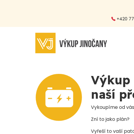
+420 773
Výkup 
naší p
Vykoupíme od vás 
Zní to jako plán?
Vyřeší to vaší pat