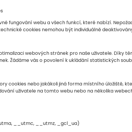
es
vné fungování webu a všech funkcí, které nabízí. Nepoža
echnické cookies nemohou být individuálně deaktivován
ptimalizaci webových stránek pro naše uživatele. Díky t
ek. Žádáme vás o povolení k ukládání statistických soub
y cookies nebo jakákoli jiná forma místního úložiště, kte
edování uživatele na tomto webu nebo na několika webe
__utma, __utmc, __utmz, _gcl_ua)