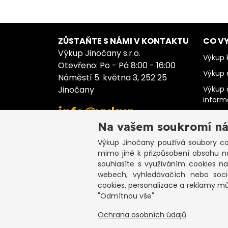
ZŮSTAŇTE S NÁMI V KONTAKTU
CO V
Výkup Jinočany s.r.o.
Výkup k
Otevřeno: Po - Pá 8:00 - 16:00
Výkup 
Náměstí 5. května 3, 252 25
Jinočany
Výkup 
infor
info@vykup-
Výkup 
jinocany.cz
Na vašem soukromí ná
Výkup 
Výkup Jinočany
používá soubory coo
Výkup 
+420 773 983 000
mimo jiné k přizpůsobení obsahu n
Výkup 
souhlasíte s využíváním cookies n
webech, vyhledávačích nebo sociá
cookies, personalizace a reklamy m
"Odmítnou vše"
C
Ochrana osobních údajů