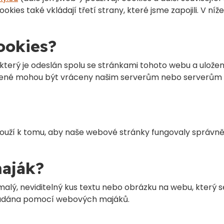
okies také vkládají třetí strany, které jsme zapojili. V
ookies?
který je odeslán spolu se stránkami tohoto webu a ulože
ložené mohou být vráceny našim serverům nebo serverům 
louží k tomu, aby naše webové stránky fungovaly správně 
maják?
lý, neviditelný kus textu nebo obrázku na webu, který s
kládána pomocí webových majáků.