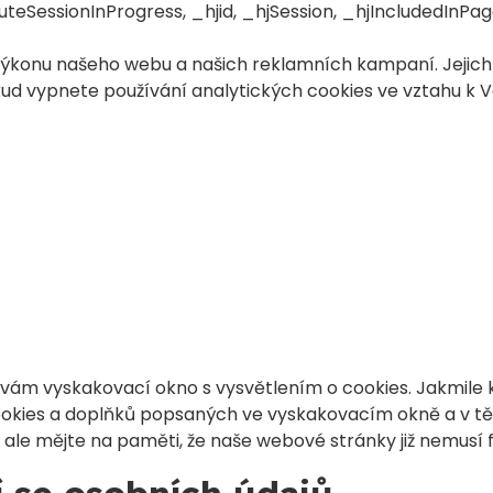
uteSessionInProgress, _hjid, _hjSession, _hjIncludedInP
výkonu našeho webu a našich reklamních kampaní. Jejic
kud vypnete používání analytických cookies ve vztahu k 
ám vyskakovací okno s vysvětlením o cookies. Jakmile kli
ookies a doplňků popsaných ve vyskakovacím okně a v tě
ale mějte na paměti, že naše webové stránky již nemusí 