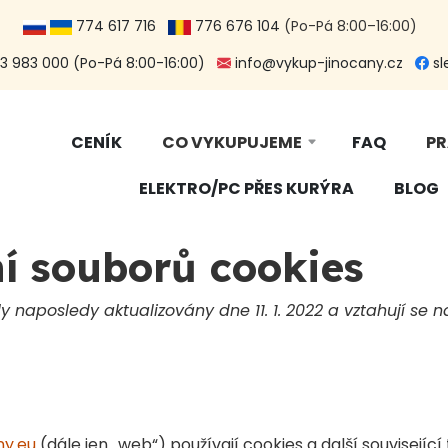
774 617 716
776 676 104
(Po-Pá 8:00–16:00)
 983 000 (Po-Pá 8:00-16:00)
info@vykup-jinocany.cz
sl
CENÍK
CO VYKUPUJEME
FAQ
PR
ELEKTRO/PC PŘES KURÝRA
BLOG
í souborů cookies
y naposledy aktualizovány dne 11. 1. 2022 a vztahují se
ny.eu
(dále jen „web“) používají cookies a další souvisejí