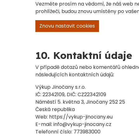
Vezměte prosím na vědomí, že náš web ne
prohlížeči, budou znovu umístěny po vaše
Znovu nastavit cookies
10. Kontaktní údaje
V případě dotazů nebo komentářů ohledně 
následujících kontaktních údajů:
Výkup Jinočany s.r.o.
IČ: 22342109, DIČ: CZ22342109
Náměstí 5. května 3, Jinočany 252 25
Česká republika
Web: https://vykup-jinocany.eu
E-mail: info@vykup-jinocany.cz
Telefonní číslo: 773983000