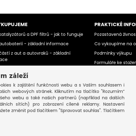
YKUPUJEME
PRAKTICKÉ INF
atalyzátorů a DPF filtrů - jak to funguje
Pozastavená živnos
autobaterií - základní informace
Co vykoupíme na 
částí z aut a autovraků - základní
Podmínky výkupu
mace
Formuláře ke staže
barevných kovů - základní informace
SEPNO - návod
m záleží
PC šrotu a mobilů - základní informace
Ochrana osobních 
kies k zajištění funkčnosti webu a s Vaším souhlasem i
papíru - základní informace
cookies
ašich webových stránek. Kliknutím na tlačítko "Rozumím“
elektromotorů - základní informace
ašeho webu a také našich partnerů (například na dalších
lních sítích) pro zobrazení cílené reklamy. Nastavení
ůžete změnit pod tlačítkem "Spravovat souhlas". Tlačítkem
opyright © 2026 Výkup Jinočany s.r.o. - všechna práva vyhraze