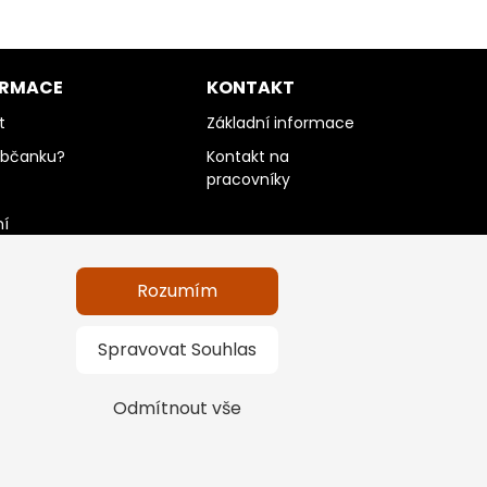
ORMACE
KONTAKT
t
Základní informace
občanku?
Kontakt na
pracovníky
ní
Rozumím
údajů a informace
Spravovat Souhlas
Odmítnout vše
na