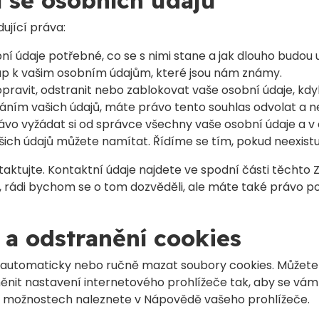
cí se osobních údajů
ující práva:
ní údaje potřebné, co se s nimi stane a jak dlouho budou
tup k vašim osobním údajům, které jsou nám známy.
pravit, odstranit nebo zablokovat vaše osobní údaje, kdyk
áním vašich údajů, máte právo tento souhlas odvolat a n
ávo vyžádat si od správce všechny vaše osobní údaje a v 
šich údajů můžete namítat. Řídíme se tím, pokud neexist
aktujte. Kontaktní údaje najdete ve spodní části těchto 
ji, rádi bychom se o tom dozvěděli, ale máte také právo 
 a odstranění cookies
utomaticky nebo ručně mazat soubory cookies. Můžete t
ěnit nastavení internetového prohlížeče tak, aby se vám
to možnostech naleznete v Nápovědě vašeho prohlížeče.