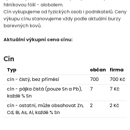
hliníkovou fólií - alobalem.
Cín vykupujeme od fyzických osob i podnikatelů. Ceny
výkupu cínu stanovujeme vždy podle aktuální burzy
barevných kovů.
Aktuální výkupní cena cínu:
Cín
Typ
občan
firma
cín - čistý, bez příměsí
700
700 Kč
cín - pájka čistá (pouze Sn a Pb),
7
7 Kč
každé % Sn
cín - ostatní, může obsahovat Zn,
2
2 Kč
Cd, Bi, As, Al, každé % Sn