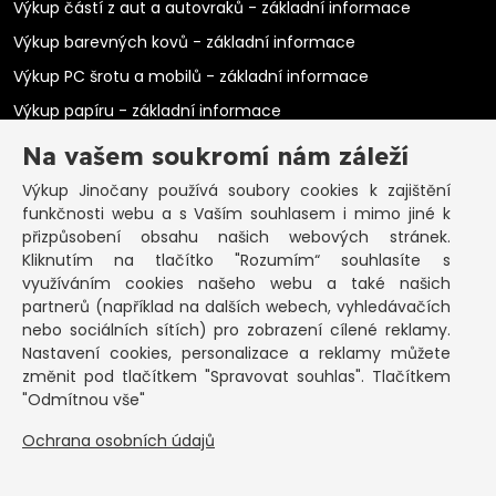
Výkup částí z aut a autovraků - základní informace
Výkup barevných kovů - základní informace
Výkup PC šrotu a mobilů - základní informace
Výkup papíru - základní informace
Výkup elektromotorů - základní informace
Na vašem soukromí nám záleží
PRAKTICKÉ INFORMACE
Výkup Jinočany
používá soubory cookies k zajištění
funkčnosti webu a s Vaším souhlasem i mimo jiné k
Pozastavená živnost
přizpůsobení obsahu našich webových stránek.
Kliknutím na tlačítko "Rozumím“ souhlasíte s
Co vykoupíme na občanku?
využíváním cookies našeho webu a také našich
Podmínky výkupu
partnerů (například na dalších webech, vyhledávačích
nebo sociálních sítích) pro zobrazení cílené reklamy.
Formuláře ke stažení
Nastavení cookies, personalizace a reklamy můžete
SEPNO - návod
změnit pod tlačítkem "Spravovat souhlas". Tlačítkem
Ochrana osobních údajů a informace cookies
"Odmítnou vše"
Ochrana osobních údajů
KONTAKT
Základní informace