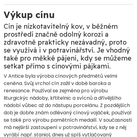
Výkup cínu
Cín je nízkotavitelný kov, v běžném
prostředí značně odolný korozi a
zdravotně prakticky nezávadný, proto
se využívá i v potravinářství. Je vhodný
také pro měkké pájení, kdy se můžeme
setkat přímo s cínovými pájkami.
V Antice byla výroba cínových předmětů velmi
ceněna. Svůj vrchol cín zažil v době baroka a
renesance. Používal se zejména pro výrobu
liturgickýc nádoby, křtitelnic a svícnů a dřívějšího
nádobí vůbec až do nástupu porcelánu. Z pozdějších
dob je dobře znám odlévaný cínový vojáček, používal
se také pro výrobu pamětních medailí. V současnosti
má nejširší zastoupení v potravinářství, kdy se z něj
vyrábí např. staniol, dnes už spíš vytlačovaný