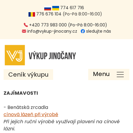
774 617 716
776 676 104
(Po-Pá 8:00–16:00)
+420 773 983 000 (Po-Pá 8:00-16:00)
info@vykup-jinocany.cz
sledujte nás
Menu
Ceník výkupu
ZAJÍMAVOSTI
- Benátská zrcadla
cínová lázeň při výrobě
Při jejich ruční výrobě využívají plavení na cínové
lázni.