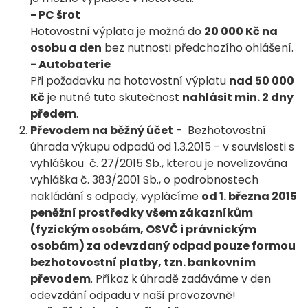
- PC šrot
Hotovostní výplata je možná do
20 000 Kč na
osobu a den
bez nutnosti předchozího ohlášení.
- Autobaterie
Při požadavku na hotovostní výplatu
nad 50 000
Kč
je nutné tuto skutečnost
nahlásit min. 2 dny
předem
.
Převodem na běžný účet
- Bezhotovostní
úhrada výkupu odpadů od 1.3.2015 - v souvislosti s
vyhláškou č. 27/2015 Sb., kterou je novelizována
vyhláška č. 383/2001 Sb., o podrobnostech
nakládání s odpady, vyplácíme
od 1. března 2015
peněžní prostředky všem zákazníkům
(fyzickým osobám, OSVČ i právnickým
osobám) za odevzdaný odpad pouze formou
bezhotovostní platby, tzn. bankovním
převodem
. Příkaz k úhradě zadáváme v den
odevzdání odpadu v naší provozovně!