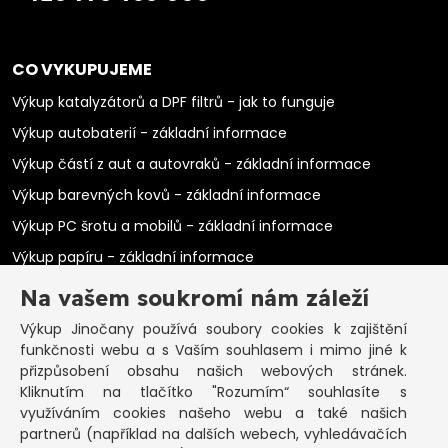
CO VYKUPUJEME
Výkup katalyzátorů a DPF filtrů - jak to funguje
Výkup autobaterií - základní informace
Výkup částí z aut a autovraků - základní informace
Výkup barevných kovů - základní informace
Výkup PC šrotu a mobilů - základní informace
Výkup papíru - základní informace
Výkup elektromotorů - základní informace
Na vašem soukromí nám záleží
PRAKTICKÉ INFORMACE
Výkup Jinočany
používá soubory cookies k zajištění
funkčnosti webu a s Vaším souhlasem i mimo jiné k
Pozastavená živnost
přizpůsobení obsahu našich webových stránek.
Kliknutím na tlačítko "Rozumím“ souhlasíte s
Co vykoupíme na občanku?
využíváním cookies našeho webu a také našich
Podmínky výkupu
partnerů (například na dalších webech, vyhledávačích