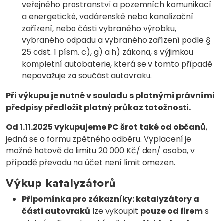
veřejného prostranství a pozemních komunikací
a energetické, vodárenské nebo kanalizační
zařízení, nebo části vybraného výrobku,
vybraného odpadu a vybraného zařízení podle §
25 odst. 1 písm. c), g) a h) zákona, s výjimkou
kompletní autobaterie, která se v tomto případě
nepovažuje za součást autovraku.
Při výkupu je nutné v souladu s platnými právními
předpisy předložit platný průkaz totožnosti.
Od 1.11.2025 vykupujeme PC šrot také od občanů
,
jedná se o formu zpětného odběru. Vyplacení je
možné hotově do limitu 20 000 Kč/ den/ osoba, v
případě převodu na účet není limit omezen.
Výkup katalyzátorů
Připomínka pro zákazníky: katalyzátory a
části autovraků
lze vykoupit
pouze od firem
s