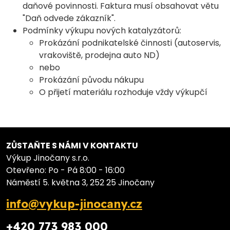
daňové povinnosti. Faktura musí obsahovat větu
"Daň odvede zákazník".
Podmínky výkupu nových katalyzátorů:
Prokázání podnikatelské činnosti (autoservis,
vrakoviště, prodejna auto ND)
nebo
Prokázání původu nákupu
O přijetí materiálu rozhoduje vždy výkupčí
ZŮSTAŇTE S NÁMI V KONTAKTU
Výkup Jinočany s.r.o.
Otevřeno: Po - Pá 8:00 - 16:00
Náměstí 5. května 3, 252 25 Jinočany
info@vykup-jinocany.cz
+420 773 983 000