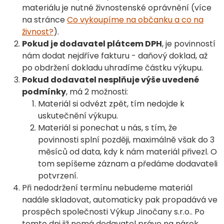
materiálu je nutné živnostenské oprávnění (více
na stránce
Co vykoupíme na občanku a co na
živnost?
).
Pokud je dodavatel plátcem DPH
, je povinností
nám dodat nejdříve fakturu - daňový doklad, až
po obdržení dokladu uhradíme částku výkupu.
Pokud dodavatel nesplňuje výše uvedené
podmínky
, má 2 možnosti:
Materiál si odvézt zpět, tím nedojde k
uskutečnění výkupu.
Materiál si ponechat u nás, s tím, že
povinnosti splní později, maximálně však do 3
měsíců od data, kdy k nám materiál přivezl. O
tom sepíšeme záznam a předáme dodavateli
potvrzení.
Při nedodržení termínu nebudeme materiál
nadále skladovat, automaticky pak propadává ve
prospěch společnosti Výkup Jinočany s.r.o.. Po
tomto dni již nemá dodavatel právo na nárok