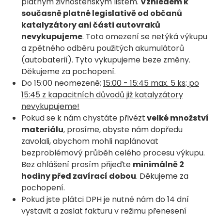
platným živnostenským listem.
Vzhledem k
současně platné legislativě od občanů
katalyzátory ani části autovraků
nevykupujeme
. Toto omezení se netýká výkupu
a zpětného odběru použitých akumulátorů
(autobaterií). Tyto vykupujeme beze změny.
Děkujeme za pochopení.
Do 15:00 neomezeně;
15:00 - 15:45 max. 5 ks; po
15:45 z kapacitních důvodů již katalyzátory
nevykupujeme!
Pokud se k nám chystáte přivézt
velké množství
materiálu
, prosíme, abyste nám dopředu
zavolali, abychom mohli naplánovat
bezproblémový průběh celého procesu výkupu.
Bez ohlášení prosím přijeďte
minimálně 2
hodiny před zavírací dobou
. Děkujeme za
pochopení.
Pokud jste plátci DPH je nutné nám do 14 dní
vystavit a zaslat fakturu v režimu přenesení