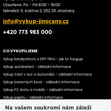
Otevřeno: Po - Pá 8:00 - 16:00
Náměstí 5. května 3, 252 25 Jinočany
info@vykup-jinocany.cz
+420 773 983 000
CO VYKUPUJEME
Výkup katalyzátorů a DPF filtrů - jak to funguje
Výkup autobaterií - základní informace
Výkup částí z aut a autovraků - základní informace
Výkup barevných kovů - základní informace
Výkup PC šrotu a mobilů - základní informace
Výkup papíru - základní informace
Výkup elektromotorů - základní informace
Na vašem soukromí nám záleží