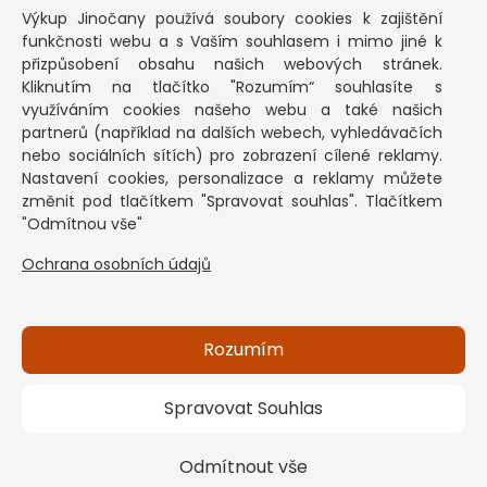
PRAKTICKÉ INFORMACE
Výkup Jinočany
používá soubory cookies k zajištění
funkčnosti webu a s Vaším souhlasem i mimo jiné k
Pozastavená živnost
přizpůsobení obsahu našich webových stránek.
Kliknutím na tlačítko "Rozumím“ souhlasíte s
Co vykoupíme na občanku?
využíváním cookies našeho webu a také našich
Podmínky výkupu
partnerů (například na dalších webech, vyhledávačích
nebo sociálních sítích) pro zobrazení cílené reklamy.
Formuláře ke stažení
Nastavení cookies, personalizace a reklamy můžete
SEPNO - návod
změnit pod tlačítkem "Spravovat souhlas". Tlačítkem
Ochrana osobních údajů a informace cookies
"Odmítnou vše"
Ochrana osobních údajů
KONTAKT
Základní informace
Kontakt na pracovníky
Rozumím
Spravovat Souhlas
Copyright © 2026 Výkup Jinočany s.r.o. - všechna práva
vyhrazena
Odmítnout vše