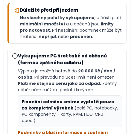
Důležité před příjezdem
Ne všechny položky vykupujeme
, u části platí
minimální množství
a u občanů jsou
limity
pro hotovost
. Při nesplnění podmínek může být
materiál
nepřijat
nebo
přeceněn
.
Vykupujeme PC šrot také od občanů
(formou zpětného odběru)
Výplata je možná hotově do
20 000 Kč / den /
osoba
. Při převodu na účet limit není omezen.
Platíme stejnou cenu jako za odpad.
Zpětný
odběr nám můžete poslat i kurýrem.
Finanční odměnu smíme vyplatit pouze
za kompletní výrobek
(celá PC, notebooky,
PC komponenty – karty, RAM, HDD, CPU
apod.).
Podmínky a bližší informace o zpětném