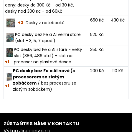
ceny: desky do 300 Kč - od 30 Kč,
desky nad 300 Kč - od 60Kč
650 Kč
430 Kč
+2
Desky z notebooků
PC desky bez Fe a Al velmi staré
520 Kč
(slot - 3, 5, 7 apod.)
PC desky bez Fe a Al staré - velký
350 Kč
slot (386, 486 atd.) + slot na
+1
procesor na plastové desce
PC desky bez Fe a Al nové (s
200 Kč
110 Kč
procesorem se zlatým
zobáčkem
/ bez procesoru se
+1
zlatým zobáčkem)
ZŮSTAŇTE S NÁMI V KONTAKTU
Výkup Jinočany s.r.o.