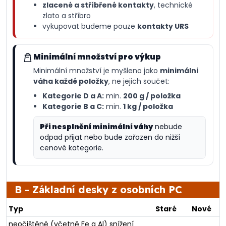
zlacené a stříbřené kontakty
, technické
zlato a stříbro
vykupovat budeme pouze
kontakty URS
Minimální množství pro výkup
Minimální množství je myšleno jako
minimální
váha každé položky
, ne jejich součet:
Kategorie D a A:
min.
200 g / položka
Kategorie B a C:
min.
1 kg / položka
Při nesplnění minimální váhy
nebude
odpad přijat nebo bude zařazen do nižší
cenové kategorie.
B - Základní desky z osobních PC
Typ
Staré
Nové
neočištěné (včetně Fe a Al) snížení