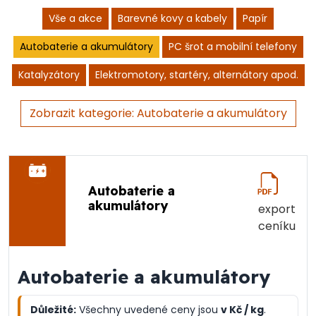
Vše a akce
Barevné kovy a kabely
Papír
Autobaterie a akumulátory
PC šrot a mobilní telefony
Katalyzátory
Elektromotory, startéry, alternátory apod.
Zobrazit kategorie: Autobaterie a akumulátory
Autobaterie a
akumulátory
export
ceníku
Autobaterie a akumulátory
Důležité:
Všechny uvedené ceny jsou
v Kč / kg
.