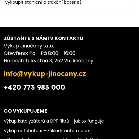
vykoupit staniční a trakční baterie).
ZŮSTAŇTE S NÁMI V KONTAKTU
Výkup Jinočany s.r.o.
Otevřeno: Po - Pá 8:00 - 16:00
Náměstí 5. května 3, 252 25 Jinočany
info@vykup-jinocany.cz
+420 773 983 000
CO VYKUPUJEME
Výkup katalyzátorů a DPF filtrů - jak to funguje
Výkup autobaterií - základní informace