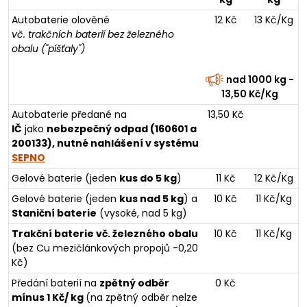
Autobaterie olověné
12 Kč
13 Kč/Kg
vč. trakčních baterií bez železného
obalu ("píšťaly")
nad 1000 kg -
13,50 Kč/Kg
Autobaterie předané na
13,50 Kč
IČ
jako
nebezpečný odpad (160601 a
200133), nutné nahlášení v systému
SEPNO
Gelové baterie (jeden
kus do 5 kg
)
11 Kč
12 Kč/Kg
Gelové baterie (jeden
kus nad 5 kg
) a
10 Kč
11 Kč/Kg
Staniční baterie
(vysoké, nad 5 kg)
Trakční baterie vč. železného obalu
10 Kč
11 Kč/Kg
(bez Cu mezičlánkových propojů -0,20
Kč)
Předání baterií na
zpětný odběr
0 Kč
mínus 1 Kč/ kg
(na zpětný odběr nelze