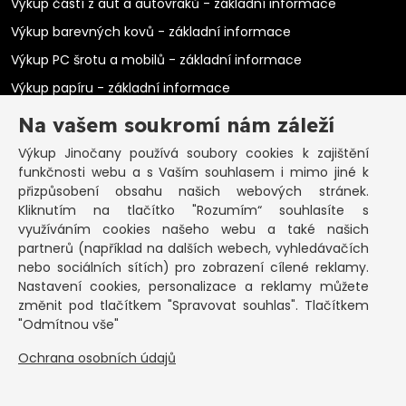
Výkup částí z aut a autovraků - základní informace
Výkup barevných kovů - základní informace
Výkup PC šrotu a mobilů - základní informace
Výkup papíru - základní informace
Výkup elektromotorů - základní informace
Na vašem soukromí nám záleží
PRAKTICKÉ INFORMACE
Výkup Jinočany
používá soubory cookies k zajištění
funkčnosti webu a s Vaším souhlasem i mimo jiné k
Pozastavená živnost
přizpůsobení obsahu našich webových stránek.
Kliknutím na tlačítko "Rozumím“ souhlasíte s
Co vykoupíme na občanku?
využíváním cookies našeho webu a také našich
Podmínky výkupu
partnerů (například na dalších webech, vyhledávačích
nebo sociálních sítích) pro zobrazení cílené reklamy.
Formuláře ke stažení
Nastavení cookies, personalizace a reklamy můžete
SEPNO - návod
změnit pod tlačítkem "Spravovat souhlas". Tlačítkem
Ochrana osobních údajů a informace cookies
"Odmítnou vše"
Ochrana osobních údajů
KONTAKT
Základní informace