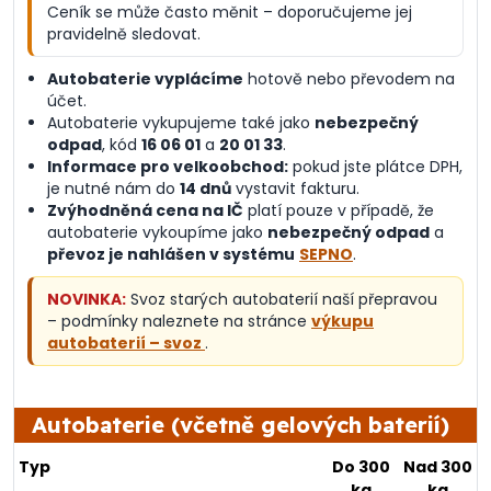
Ceník se může často měnit – doporučujeme jej
pravidelně sledovat.
Autobaterie vyplácíme
hotově nebo převodem na
účet.
Autobaterie vykupujeme také jako
nebezpečný
odpad
, kód
16 06 01
a
20 01 33
.
Informace pro velkoobchod:
pokud jste plátce DPH,
je nutné nám do
14 dnů
vystavit fakturu.
Zvýhodněná cena na IČ
platí pouze v případě, že
autobaterie vykoupíme jako
nebezpečný odpad
a
převoz je nahlášen v systému
SEPNO
.
NOVINKA:
Svoz starých autobaterií naší přepravou
– podmínky naleznete na stránce
výkupu
autobaterií – svoz
.
Autobaterie (včetně gelových baterií)
Typ
Do 300
Nad 300
kg
kg