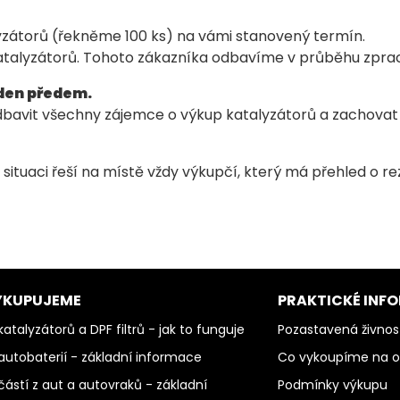
yzátorů (řekněme 100 ks) na vámi stanovený termín.
katalyzátorů. Tohoto zákazníka odbavíme v průběhu zprac
 den předem.
bavit všechny zájemce o výkup katalyzátorů a zachovat 
situaci řeší na místě vždy výkupčí, který má přehled o r
YKUPUJEME
PRAKTICKÉ INF
atalyzátorů a DPF filtrů - jak to funguje
Pozastavená živnos
autobaterií - základní informace
Co vykoupíme na 
částí z aut a autovraků - základní
Podmínky výkupu