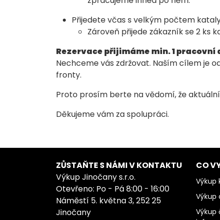
zpracujeme ihned po něm.
Přijedete včas s velkým počtem katal
Zároveň přijede zákazník se 2 ks 
Rezervace přijimáme min. 1 pracovní
Nechceme vás zdržovat. Naším cílem je od
fronty.
Proto prosím berte na vědomí, že aktuální 
Děkujeme vám za spolupráci.
ZŮSTAŇTE S NÁMI V KONTAKTU
CO V
Výkup Jinočany s.r.o.
Výkup k
Otevřeno: Po - Pá 8:00 - 16:00
Výkup 
Náměstí 5. května 3, 252 25
Jinočany
Výkup 