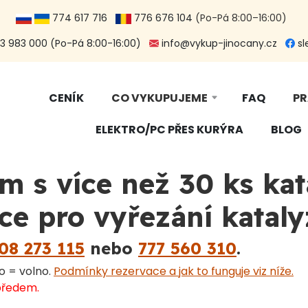
774 617 716
776 676 104
(Po-Pá 8:00–16:00)
 983 000 (Po-Pá 8:00-16:00)
info@vykup-jinocany.cz
sl
CENÍK
CO VYKUPUJEME
FAQ
PR
ELEKTRO/PC PŘES KURÝRA
BLOG
m s více než 30 ks kat
ce pro vyřezání kataly
08 273 115
nebo
777 560 310
.
o = volno.
Podmínky rezervace a jak to funguje viz níže.
 předem.