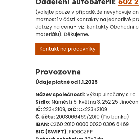
Oddělení autobaterií:
602 2
(volejte pouze v případě, že nevyhovuje ani
možností v části Kontakty na jednotlivé pr
dotazy na cenu - viz. kontakty Obchodní o
materiálu). Děkujeme.
Kontakt na pracovníky
Provozovna
Údaje platné od 1.1.2025
Název společnosti:
Výkup Jinočany s.r.o.
Sídlo:
Náměstí 5. května 3, 252 25 Jinočan
IČ:
22342109,
DIČ:
CZ22342109
Č. účtu:
2003066469/2010 (Fio banka)
IBAN:
CZ60 2010 0000 0020 0306 6469
BIC (SWIFT):
FIOBCZPP