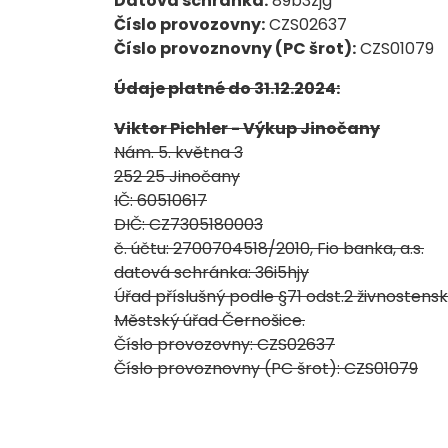
Datová schránka:
89b3zjg
Číslo provozovny:
CZS02637
Číslo provoznovny (PC šrot):
CZS01079
Údaje platné do 31.12.2024:
Viktor Pichler - Výkup Jinočany
Nám. 5. května 3
252 25 Jinočany
IČ: 60510617
DIČ: CZ7305180003
č. účtu: 2700704518/2010, Fio banka, a.s.
datová schránka: 36i5hjy
Úřad příslušný podle §71 odst.2 živnostens
Městský úřad Černošice.
Číslo provozovny: CZS02637
Číslo provoznovny (PC šrot): CZS01079