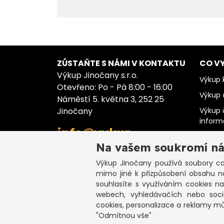
ZŮSTAŇTE S NÁMI V KONTAKTU
CO V
Výkup Jinočany s.r.o.
Výkup k
Otevřeno: Po - Pá 8:00 - 16:00
Výkup 
Náměstí 5. května 3, 252 25
Jinočany
Výkup 
infor
info@vykup-
Výkup 
jinocany.cz
Na vašem soukromí ná
Výkup 
Výkup Jinočany
používá soubory coo
Výkup 
+420 773 983 000
mimo jiné k přizpůsobení obsahu n
Výkup 
souhlasíte s využíváním cookies n
webech, vyhledávačích nebo sociá
cookies, personalizace a reklamy m
"Odmítnou vše"