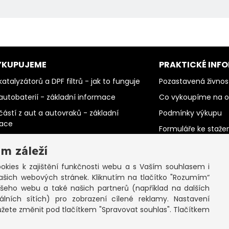
YKUPUJEME
PRAKTICKÉ INF
atalyzátorů a DPF filtrů - jak to funguje
Pozastavená živnos
autobaterií - základní informace
Co vykoupíme na 
částí z aut a autovraků - základní
Podmínky výkupu
mace
Formuláře ke staže
barevných kovů - základní informace
SEPNO - návod
m záleží
PC šrotu a mobilů - základní informace
Ochrana osobních 
kies k zajištění funkčnosti webu a s Vaším souhlasem i
papíru - základní informace
cookies
ašich webových stránek. Kliknutím na tlačítko "Rozumím“
elektromotorů - základní informace
ašeho webu a také našich partnerů (například na dalších
lních sítích) pro zobrazení cílené reklamy. Nastavení
ůžete změnit pod tlačítkem "Spravovat souhlas". Tlačítkem