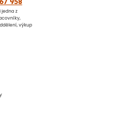
67 958
 jedna z
acovníky,
ddělení, výkup
y