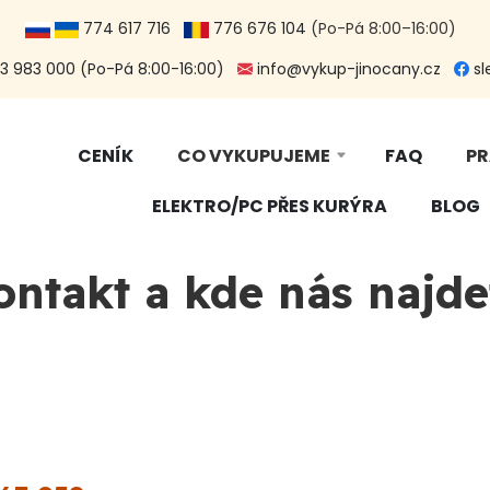
774 617 716
776 676 104
(Po-Pá 8:00–16:00)
 983 000 (Po-Pá 8:00-16:00)
info@vykup-jinocany.cz
sl
CENÍK
CO VYKUPUJEME
FAQ
PR
ELEKTRO/PC PŘES KURÝRA
BLOG
ontakt a kde nás najde