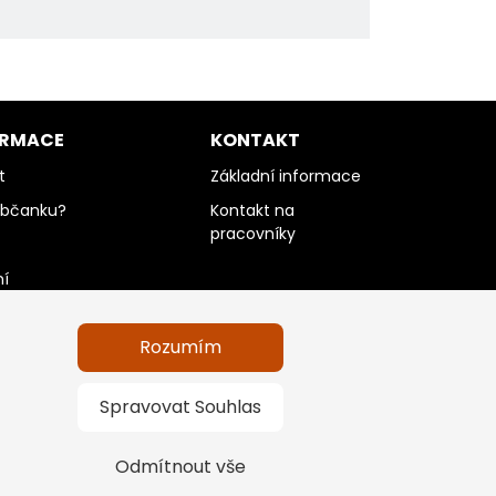
ORMACE
KONTAKT
t
Základní informace
občanku?
Kontakt na
pracovníky
ní
Rozumím
údajů a informace
Spravovat Souhlas
Odmítnout vše