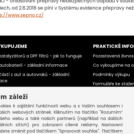
NO - ohlašování přepravy nebezpečných odpadů v souladu 
ech, od 2.8.2018 se plní v Systému evidence přepravy 
s://www.sepno.cz/
YKUPUJEME
PRAKTICKÉ INF
atalyzátorů a DPF filtrů - jak to funguje
Pozastavená živnos
autobaterií - základní informace
Co vykoupíme na 
částí z aut a autovraků - základní
Podmínky výkupu
mace
Formuláře ke staže
barevných kovů - základní informace
SEPNO - návod
m záleží
PC šrotu a mobilů - základní informace
Ochrana osobních 
kies k zajištění funkčnosti webu a s Vaším souhlasem i
papíru - základní informace
cookies
ašich webových stránek. Kliknutím na tlačítko "Rozumím“
elektromotorů - základní informace
ašeho webu a také našich partnerů (například na dalších
lních sítích) pro zobrazení cílené reklamy. Nastavení
ůžete změnit pod tlačítkem "Spravovat souhlas". Tlačítkem