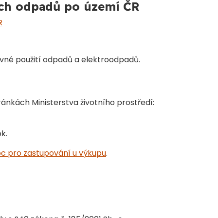
ých odpadů po území ČR
R
vné použití odpadů a elektroodpadů.
ránkách Ministerstva životního prostředí:
k.
c pro zastupování u výkupu
.