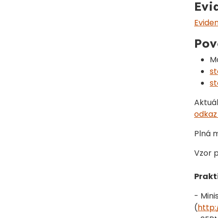
Evi
Evide
Pov
Má
st
st
Aktuál
odkaz
Plná m
Vzor 
Prakt
- Mini
(
http