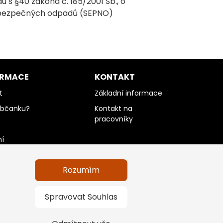
s §40 zákona č. 185/2001 Sb., o
nebezpečných odpadů (SEPNO)
ORMACE
KONTAKT
t
Základní informace
občanku?
Kontakt na
pracovníky
ní
Rozumím
údajů a informace
Spravovat Souhlas