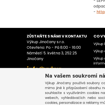
- SEP
odpad
-
http
ZŮSTAŇTE S NÁMI V KONTAKTU
CO V
Výkup Jinočany s.r.o.
Výkup k
Otevřeno: Po - Pá 8:00 - 16:00
Výkup 
Náměstí 5. května 3, 252 25
Jinočany
Výkup 
infor
info@vykup-
Výkup 
jinocany.cz
Na vašem soukromí ná
Výkup 
Výkup Jinočany
používá soubory coo
Výkup 
+420 773 983 000
mimo jiné k přizpůsobení obsahu n
Výkup 
souhlasíte s využíváním cookies n
webech, vyhledávačích nebo sociá
cookies, personalizace a reklamy m