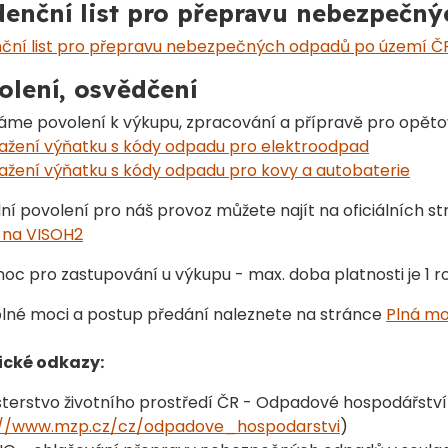
denční list pro přepravu nebezpečn
nční list pro přepravu nebezpečných odpadů po území Č
olení, osvědčení
me povolení k výkupu, zpracování a přípravě pro opěto
ažení výňatku s kódy odpadu pro elektroodpad
ažení výňatku s kódy odpadu pro kovy a autobaterie
ní povolení pro náš provoz můžete najít na oficiálních st
 na VISOH2
oc pro zastupování u výkupu - max. doba platnosti je 1 ro
plné moci a postup předání naleznete na stránce
Plná mo
ické odkazy:
sterstvo životního prostředí ČR - Odpadové hospodářství
://www.mzp.cz/cz/odpadove_hospodarstvi
)