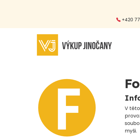
+420 773
Fo
Inf
V této
provoz
soubor
myši.