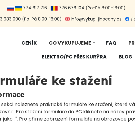
774 617 716
776 676 104
(Po-Pá 8:00–16:00)
 983 000 (Po-Pá 8:00-16:00)
info@vykup-jinocany.cz
sl
CENÍK
CO VYKUPUJEME
FAQ
PR
ELEKTRO/PC PŘES KURÝRA
BLOG
rmuláře ke stažení
ormace
 sekci naleznete praktické formuláře ke stažení, které V
ovně. Pro stažení formuláře do PC klikněte na název pra
 jako...". Pro přímé zobrazení formuláře na obrazovce po