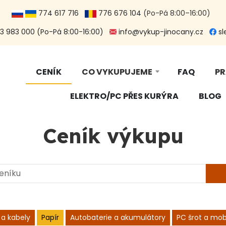
774 617 716
776 676 104
(Po-Pá 8:00–16:00)
 983 000 (Po-Pá 8:00-16:00)
info@vykup-jinocany.cz
sl
CENÍK
CO VYKUPUJEME
FAQ
PR
ELEKTRO/PC PŘES KURÝRA
BLOG
Ceník výkupu
 a kabely
Papír
Autobaterie a akumulátory
PC šrot a mobi