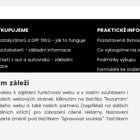
YKUPUJEME
PRAKTICKÉ INF
atalyzátorů a DPF filtrů - jak to funguje
Pozastavená živnos
autobaterií - základní informace
Co vykoupíme na 
částí z aut a autovraků - základní
Podmínky výkupu
mace
Formuláře ke staže
barevných kovů - základní informace
SEPNO - návod
m záleží
PC šrotu a mobilů - základní informace
Ochrana osobních 
kies k zajištění funkčnosti webu a s Vaším souhlasem i
papíru - základní informace
cookies
ašich webových stránek. Kliknutím na tlačítko "Rozumím“
elektromotorů - základní informace
ašeho webu a také našich partnerů (například na dalších
lních sítích) pro zobrazení cílené reklamy. Nastavení
ůžete změnit pod tlačítkem "Spravovat souhlas". Tlačítkem
opyright © 2026 Výkup Jinočany s.r.o. - všechna práva vyhraze