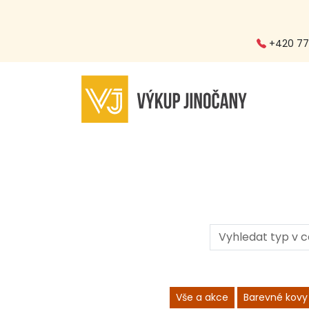
+420 773
Vše a akce
Barevné kovy