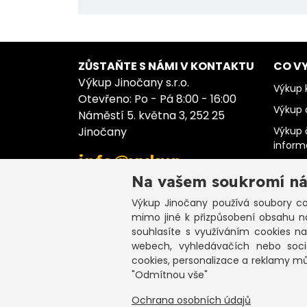
ZŮSTAŇTE S NÁMI V KONTAKTU
CO V
Výkup Jinočany s.r.o.
Výkup k
Otevřeno: Po - Pá 8:00 - 16:00
Výkup 
Náměstí 5. května 3, 252 25
Jinočany
Výkup 
infor
info@vykup-
Výkup 
jinocany.cz
Na vašem soukromí ná
Výkup 
Výkup Jinočany
používá soubory coo
Výkup 
+420 773 983 000
mimo jiné k přizpůsobení obsahu n
Výkup 
souhlasíte s využíváním cookies n
webech, vyhledávačích nebo sociá
cookies, personalizace a reklamy m
"Odmítnou vše"
C
Ochrana osobních údajů