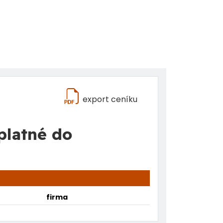
export ceníku
platné do
firma