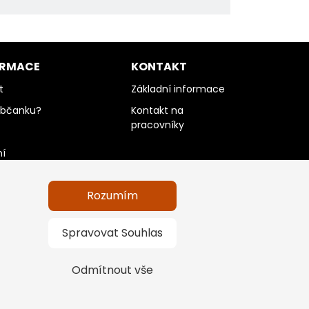
ORMACE
KONTAKT
t
Základní informace
občanku?
Kontakt na
pracovníky
ní
Rozumím
údajů a informace
Spravovat Souhlas
Odmítnout vše
na